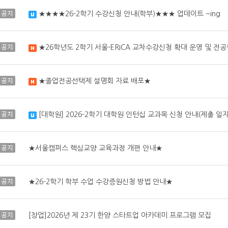
공지
★★★★26-2학기 수강신청 안내(학부)★★★ 업데이트 ~ing
수정됨
공지
★26학년도 2학기 서울-ERICA 교차수강신청 확대 운영 및 전
새 글
공지
★졸업전공선택제 설명회 자료 배포★
새 글
공지
[대학원] 2026-2학기 대학원 인턴십 교과목 신청 안내(제출 일자
수정됨
공지
★서울캠퍼스 핵심교양 교육과정 개편 안내★
공지
★26-2학기 학부 수업 수강증원신청 방법 안내★
공지
[창업]2026년 제 23기 한양 스타트업 아카데미 프로그램 모집