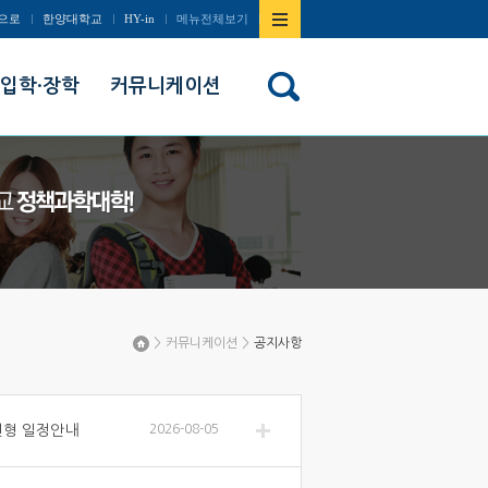
사이트맵
으로
한양대학교
HY-in
메뉴전체보기
열기/
입학·장학
커뮤니케이션
닫기
>
커뮤니케이션
>
공지사항
Home
전형 일정안내
2026-08-05