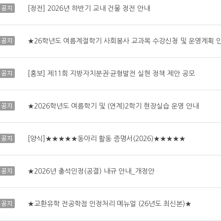
공지
[정전] 2026년 하반기 교내 건물 정전 안내
공지
★26학년도 여름계절학기 사회봉사 교과목 수강신청 및 운영계획 
공지
[홍보] 제11회 지방자치분권·균형발전 실현 정책 제안 공모
공지
★2026학년도 여름학기 및 (연계)2학기 현장실습 운영 안내
공지
[양식]★★★★★동아리 활동 증명서(2026)★★★★★
공지
★2026년 출석인정(공결) 내규 안내_개정안
공지
★교환유학 전공학점 인정처리 메뉴얼 (26년도 최신본)★