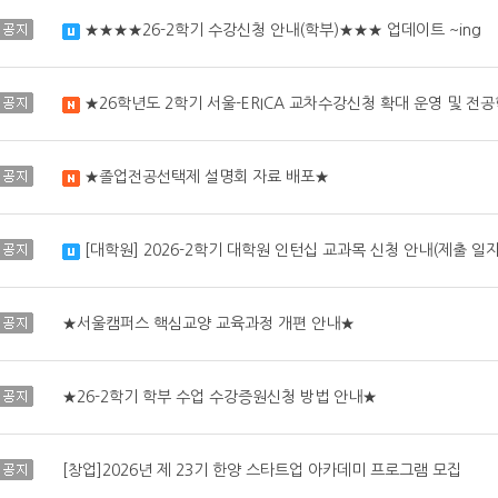
공지
★★★★26-2학기 수강신청 안내(학부)★★★ 업데이트 ~ing
수정됨
공지
★26학년도 2학기 서울-ERICA 교차수강신청 확대 운영 및 전
새 글
공지
★졸업전공선택제 설명회 자료 배포★
새 글
공지
[대학원] 2026-2학기 대학원 인턴십 교과목 신청 안내(제출 일자
수정됨
공지
★서울캠퍼스 핵심교양 교육과정 개편 안내★
공지
★26-2학기 학부 수업 수강증원신청 방법 안내★
공지
[창업]2026년 제 23기 한양 스타트업 아카데미 프로그램 모집