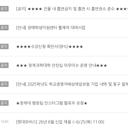
공지
[공지] ★★★★ 건물 내 흡연금지 및 흡연 시 흡연장소 준수 ★★★
공지
[안내] 장애학생지원센터 휠체어 대여사업
공지
★★★★수강신청 확인서(양식)★★★★
공지
★★★ 정책과학대학 인턴십 의무이수 운영 안내★★★
공지
[안내] 2025학년도 학교경영자배상책임보험 가입 내역 및 청구 절
공지
★정책대 행정팀 인스타그램 팔로우 요청★
1649
[현대모비스] 26년 6월 신입 채용 (~6/25(목) 11:00)