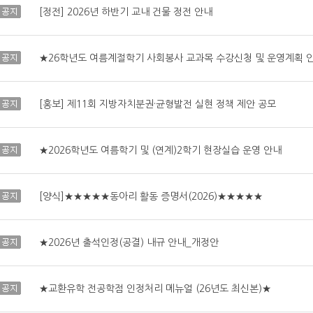
공지
[정전] 2026년 하반기 교내 건물 정전 안내
공지
★26학년도 여름계절학기 사회봉사 교과목 수강신청 및 운영계획 
공지
[홍보] 제11회 지방자치분권·균형발전 실현 정책 제안 공모
공지
★2026학년도 여름학기 및 (연계)2학기 현장실습 운영 안내
공지
[양식]★★★★★동아리 활동 증명서(2026)★★★★★
공지
★2026년 출석인정(공결) 내규 안내_개정안
공지
★교환유학 전공학점 인정처리 메뉴얼 (26년도 최신본)★