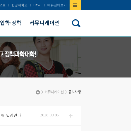
사이트맵
으로
한양대학교
HY-in
메뉴전체보기
열기/
입학·장학
커뮤니케이션
닫기
>
커뮤니케이션
>
공지사항
Home
전형 일정안내
2026-08-05