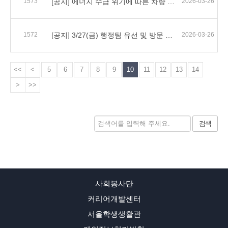
1573
[공지] 에너지 수급 위기에 따른 차량 10부제(자율참여) 시행 안내
2026-03-26
1572
[공지] 3/27(금) 행정팀 유선 및 방문 문의 가능시간 (08:30 ~ 16:00)
2026-03-26
<<
<
5
6
7
8
9
10
11
12
13
14
>
>>
검색
사회봉사단
커리어개발센터
서울학생생활관