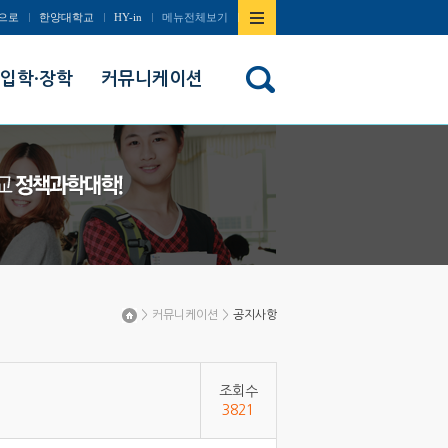
사이트맵
으로
한양대학교
HY-in
메뉴전체보기
열기/
입학·장학
커뮤니케이션
닫기
>
커뮤니케이션
>
공지사항
Home
조회수
3821