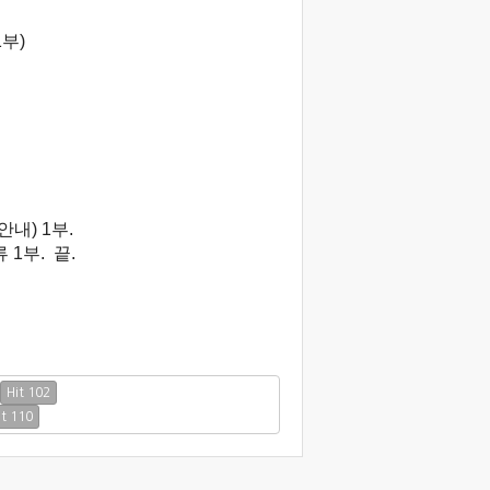
부)
내) 1부.
 1부. 끝.
Hit 102
it 110