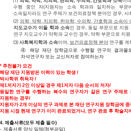
⑴
의학
,
약학
,
치의학
,
한의학
,
수의학
,
간호학과
소속
이
수행 중인 자
(
지원자는 소속 학과와 일치하는 부문
소속일지라도 연구 주제가 보건의료정책 분야인 경우
,
사
⑵
의학
,
약학
,
치의학
,
한의학
,
수의학
,
간호학과 소속이
지도교수가 이들 학과 소속
인 경우
,
동일 부문으로 지원
연구 지도교수가 약학과 교수인 경우
,
약학 부문으로 지원
⑶
사회복지학과 소속
이며
,
보건의료정책 분야
연구를 계
④ 해당 재단 장학금으로 수행할 연구의 결과물로
차석연구자 또는 교신저자로 참여하는자
* 추천불가 요건
해당 재단 지원받은 이력이 있는 학생 /
박사학위 취득자 /
제1저자가 2인 이상일 경우 제1저자 다음 순서의 저자/
동일한 연구를 수행하는 복수의 연구자가 같은 연구 주제로 
지원하는 경우/
지원자가
2
개 이상의 연구 과제로 본 재단 연구지원 장학금에 중
지원 시점 현재 연구가 이미 완료되었거나
,
연구 완료 후 학술지
4. 제출서류(모두 제출 필수)
- 제출서류 양식 일체(첨부파일)