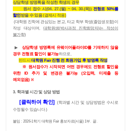
상담학생
방명록을 작성한 학생의 경우
원서 접수 시
(04. 27.(월
) ~ 04. 30.(목
))
전형료
50%
를
할인
받을 수 있음
(결제시 적용)
(
대학원 진학에 관심있는 본교
,
타교 학부 학생
(
졸업생포함
)
이
작성 대상이며
,
대학원생
(
박사과정 진학희망자
)
는 작성이
불가
함
)
▶
상담학생 방명록
에 유웨이어플라이
ID
를 기재하지 않을
경우 전형료 할인이 불가능
하므로
,
반드시
대학원
Fair
진행 전 회원가입 후 방명록 작성
※ 원서접수가 시작되면 어떤 경우에도 전형료 할인을
위한 ID 추가 및 변경은 불가능 (오입력, 미제출 등
예외없음)
※
3.
학과별 시간 및 상담 방법
[클릭하여 확인]
(
학과별 시간 및 상담방법은 수시로
수정될수 있습니다
.)
붙임 : 2026-1학기 대학원 Fair 홍보자료(서울) 1부. 끝.