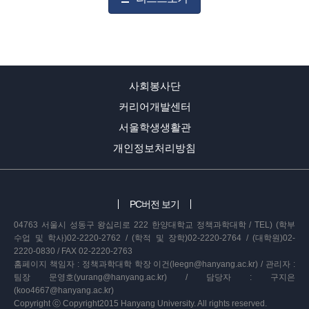
사회봉사단
커리어개발센터
서울학생생활관
개인정보처리방침
PC버전 보기
04763 서울시 성동구 왕십리로 222 한양대학교 정책과학대학 / TEL) (학부
수업 및 학사)02-2220-2762 / (학적 및 장학)02-2220-2764 / (대학원)02-
2220-0830 / FAX 02-2220-2763
홈페이지 책임자 : 정책과학대학 학장 이건(leegn@hanyang.ac.kr) / 관리자 :
팀장 문영호(yurang@hanyang.ac.kr) / 담당자 : 구지은
(koo4667@hanyang.ac.kr)
Copyright ⓒ Copyright2015 Hanyang University. All rights reserved.