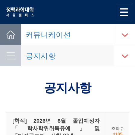
한양대학교
정책과학대학
사이트맵
열기
커뮤니케이션
Home
공지사항
공지사항
[학적] 2026년 8월 졸업예정자
「학사학위취득유예」및
조회수
4185