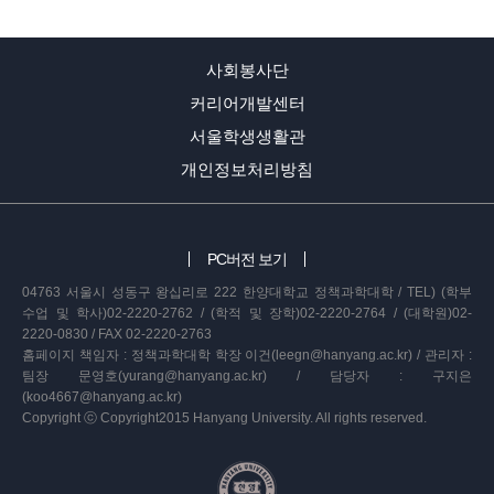
사회봉사단
커리어개발센터
서울학생생활관
개인정보처리방침
PC버전 보기
04763 서울시 성동구 왕십리로 222 한양대학교 정책과학대학 / TEL) (학부
수업 및 학사)02-2220-2762 / (학적 및 장학)02-2220-2764 / (대학원)02-
2220-0830 / FAX 02-2220-2763
홈페이지 책임자 : 정책과학대학 학장 이건(leegn@hanyang.ac.kr) / 관리자 :
팀장 문영호(yurang@hanyang.ac.kr) / 담당자 : 구지은
(koo4667@hanyang.ac.kr)
Copyright ⓒ Copyright2015 Hanyang University. All rights reserved.