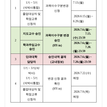
1기 ~ 5기
7.13.(월)
과목이수구분변경
(석박사통합)
1
신청
졸업대상자 및
2026.6.15.(월) ~
학점교류
6.29.(월)
신청자
2026.7.6.(월) ~
지도교수 승인
7.15.
과목이수구분 변경
(수) 23:59
2
승인
2026.7.6.(월) ~
학과주임교수
(HY-in)
7.20.
승인
(월) 23:59
단과대학
승인내역 결재
2026.7.6.(월) ~
3
담당자
(교내정보)
7.20.(월) 23:59
1기 ~ 3기(석/
박사)
2026.7.22.(수)
1기 ~ 5기
예정
변경 신청 결과
(석박사통합)
4
확인
(HY-in)
졸업대상자 및
2026.7.9.(목)
학점교류
예정
신청자