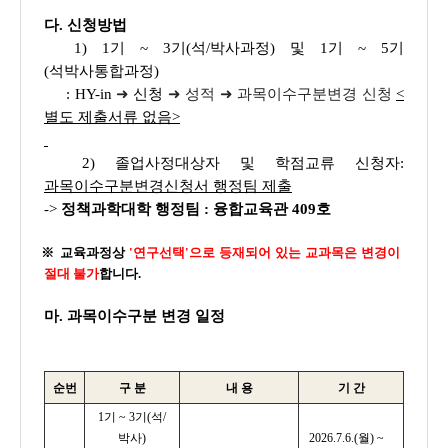
다. 신청방법
1) 1기 ~ 3기(석/박사과정) 및 1기 ~ 5기
(석박사통합과정)
:
HY-in
➜
신청
➜ 성적 ➜ 과목이수구분변경 신청
<
별도 제출서류 없음>
2) 졸업사정대상자 및 학점교류 신청자:
과목이수구분변경신청서 행정팀 제출
->
정책과학대학 행정팀 : 융합교육관 409호
※ 교육과정상
'연구선택'으로 등재되어 있는 교과목은 변경이
절대 불가
합니다.
마. 과목이수구분 변경 일정
순번
구 분
내 용
기 간
1기 ~ 3기(석/
박사)
2026.7.6.(월) ~