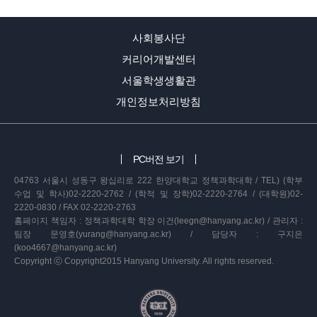
사회봉사단
커리어개발센터
서울학생생활관
개인정보처리방침
PC버전 보기
04763 서울시 성동구 왕십리로 222 한양대학교 정책과학대학 / TEL) (학부
수업 및 학사)02-2220-2762 / (학적 및 장학)02-2220-2764 / (대학원)02-
2220-0830 / FAX 02-2220-2763
홈페이지 책임자 : 정책과학대학 학장 이건(leegn@hanyang.ac.kr) / 관리자 :
팀장 문영호(yurang@hanyang.ac.kr) / 담당자 : 구지은
(koo4667@hanyang.ac.kr)
Copyright ⓒ Copyright2015 Hanyang University. All rights reserved.