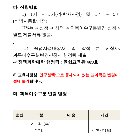
다. 신청방법
1) 1기 ~ 3기(석/박사과정) 및 1기 ~ 5기
(석박사통합과정)
:
HY-in
➜
신청
➜ 성적 ➜ 과목이수구분변경 신청
<
별도 제출서류 없음>
2) 졸업사정대상자 및 학점교류 신청자:
과목이수구분변경신청서 행정팀 제출
->
정책과학대학 행정팀 : 융합교육관 409호
※ 교육과정상
'연구선택'으로 등재되어 있는 교과목은 변경이
절대 불가
합니다.
마. 과목이수구분 변경 일정
순번
구 분
내 용
기 간
1기 ~ 3기(석/
박사)
2026.7.6.(월) ~