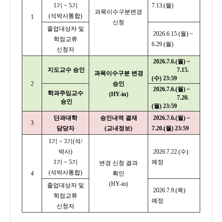
1기 ~ 5기
7.13.(월)
과목이수구분변경
(석박사통합)
1
신청
졸업대상자 및
2026.6.15.(월) ~
학점교류
6.29.(월)
신청자
2026.7.6.(월) ~
지도교수 승인
7.15.
과목이수구분 변경
(수) 23:59
2
승인
2026.7.6.(월) ~
학과주임교수
(HY-in)
7.20.
승인
(월) 23:59
단과대학
승인내역 결재
2026.7.6.(월) ~
3
담당자
(교내정보)
7.20.(월) 23:59
1기 ~ 3기(석/
박사)
2026.7.22.(수)
1기 ~ 5기
예정
변경 신청 결과
(석박사통합)
4
확인
(HY-in)
졸업대상자 및
2026.7.9.(목)
학점교류
예정
신청자