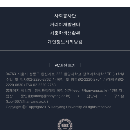
사회봉사단
커리어개발센터
서울학생생활관
개인정보처리방침
PC버전 보기
04763 서울시 성동구 왕십리로 222 한양대학교 정책과학대학 / TEL) (학부
수업 및 학사)02-2220-2762 / (학적 및 장학)02-2220-2764 / (대학원)02-
2220-0830 / FAX 02-2220-2763
홈페이지 책임자 : 정책과학대학 학장 이건(leegn@hanyang.ac.kr) / 관리자 :
팀장 문영호(yurang@hanyang.ac.kr) / 담당자 : 구지은
(koo4667@hanyang.ac.kr)
Copyright ⓒ Copyright2015 Hanyang University. All rights reserved.