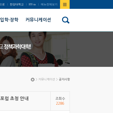
사이트맵
으로
한양대학교
HY-in
메뉴전체보기
열기/
입학·장학
커뮤니케이션
닫기
>
커뮤니케이션
>
공지사항
Home
이포럼 초청 안내
조회수
2286