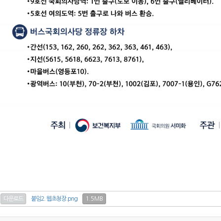
1.5MB
다운로드
붙임2. 웹초청장.png