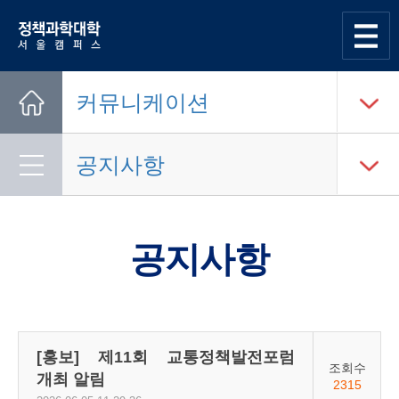
한양대학교
정책과학대학
사이트맵
열기
커뮤니케이션
Home
공지사항
공지사항
[홍보] 제11회 교통정책발전포럼
조회수
개최 알림
2315