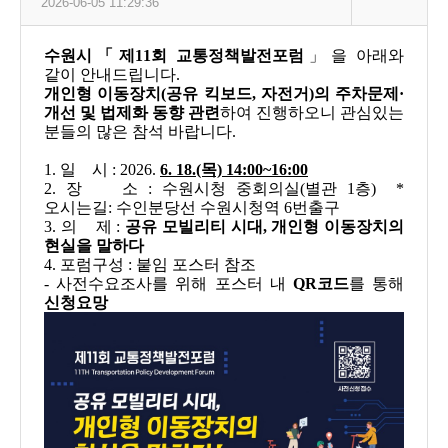
2026-06-05 11:29:36
수원시「제11회 교통정책발전포럼
」을 아래와
같이 안내드립니다.
개인형 이동장치(공유 킥보드, 자전거)의 주차문제·
개선 및 법제화 동향 관련
하여 진행하오니 관심있는
분들의 많은 참석 바랍니다.
1. 일 시 : 2026.
6. 18.(목) 14:00~16:00
2. 장 소 : 수원시청 중회의실(별관 1층) *
오시는길: 수인분당선 수원시청역 6번출구
3. 의 제 :
공유 모빌리티 시대, 개인형 이동장치의
현실을 말하다
4. 포럼구성 : 붙임 포스터 참조
- 사전수요조사를 위해 포스터 내
QR코드
를 통해
신청요망