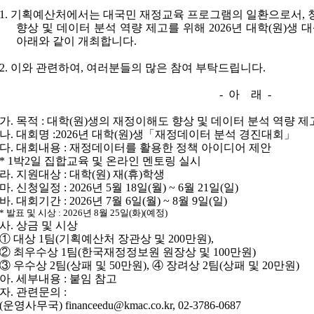
1. 기획예산처에서는 대국민 재정교육 프로그램의 일환으로서, 
향상 및 데이터 분석 역량 제고를 위해 2026년 대학(원)
아래와 같이 개최합니다.
2. 이와 관련하여, 여러분들의 많은 참여 부탁드립니다.
- 아 래 -
가. 목적 : 대학(원)생의 재정이해도 향상 및 데이터 분석 역량 제
나. 대회명 :2026년 대학(원)생「재정데이터 분석 경진대회」
다. 대회내용 : 재정데이터를 활용한 정책 아이디어 제안
* 1박2일 집합교육 및 온라인 멘토링 실시
라. 지원대상 : 대학(원) 재(휴)학생
마. 신청일정 : 2026년 5월 18일(월) ~ 6월 21일(일)
바. 대회기간 : 2026년 7월 6일(월) ~ 8월 9일(일)
* 발표 및 시상 : 2026년 8월 25일(화)(예정)
사. 상금 및 시상
① 대상 1팀(기획예산처 장관상 및 200만원),
② 최우수상 1팀(한국재정정보원 원장상 및 100만원)
③ 우수상 2팀(상패 및 50만원), ④ 장려상 2팀(상패 및 20만원)
아. 세부내용 : 붙임 참고
자. 관련문의 :
(운영사무국) financeedu@kmac.co.kr, 02-3786-0687