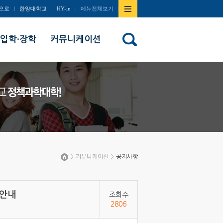
사이트맵
으로
한양대학교
HY-in
메뉴전체보기
열기/
입학·장학
커뮤니케이션
닫기
>
커뮤니케이션
>
공지사항
Home
 안내
조회수
2806