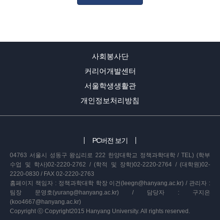
사회봉사단
커리어개발센터
서울학생생활관
개인정보처리방침
PC버전 보기
04763 서울시 성동구 왕십리로 222 한양대학교 정책과학대학 / TEL) (학부
수업 및 학사)02-2220-2762 / (학적 및 장학)02-2220-2764 / (대학원)02-
2220-0830 / FAX 02-2220-2763
홈페이지 책임자 : 정책과학대학 학장 이건(leegn@hanyang.ac.kr) / 관리자 :
팀장 문영호(yurang@hanyang.ac.kr) / 담당자 : 구지은
(koo4667@hanyang.ac.kr)
Copyright ⓒ Copyright2015 Hanyang University. All rights reserved.