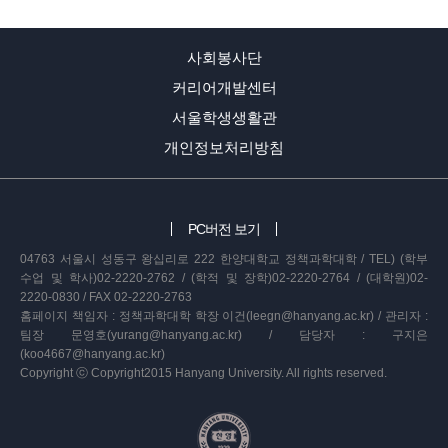
사회봉사단
커리어개발센터
서울학생생활관
개인정보처리방침
PC버전 보기
04763 서울시 성동구 왕십리로 222 한양대학교 정책과학대학 / TEL) (학부
수업 및 학사)02-2220-2762 / (학적 및 장학)02-2220-2764 / (대학원)02-
2220-0830 / FAX 02-2220-2763
홈페이지 책임자 : 정책과학대학 학장 이건(leegn@hanyang.ac.kr) / 관리자 :
팀장 문영호(yurang@hanyang.ac.kr) / 담당자 : 구지은
(koo4667@hanyang.ac.kr)
Copyright ⓒ Copyright2015 Hanyang University. All rights reserved.