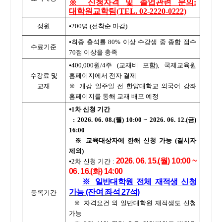
※ 신청자격 및 졸업관련 문의:
대학원교학팀(TEL. 02-2220-0222)
정원
⦁200명 (선착순 마감)
⦁최종 출석률 80% 이상 수강생 중 종합 점수
수료기준
70점 이상을 충족
⦁400,000원/4주 (교재비 포함), 국제교육원
수강료 및
홈페이지에서 전자 결제
교재
※ 개강 일주일 전 한양대학교 외국어 강좌
홈페이지를 통해 교재 배포 예정
⦁1차 신청 기간
: 2026. 06. 08.(월) 10:00 ~ 2026. 06. 12.(금)
16:00
※ 교육대상자에 한해 신청 가능 (결시자
제외)
2026. 06. 15.(월) 10:00 ~
⦁2차 신청 기간 :
06. 16.(화) 14:00
※
일반대학원 전체 재적생 신청
가능 (잔여 좌석 27석)
등록기간
※ 자격요건 외 일반대학원 재적생도 신청
가능