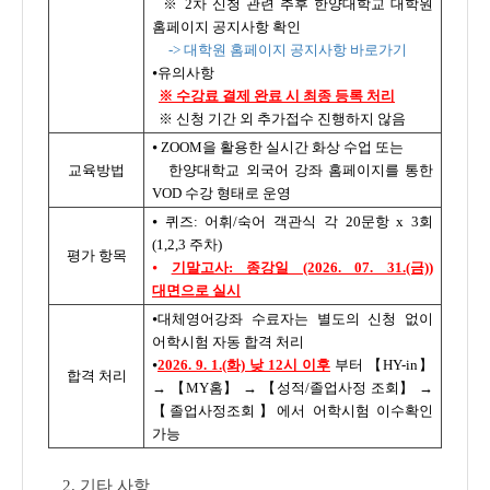
※ 2차 신청 관련 추후 한양대학교 대학원
홈페이지 공지사항 확인
-> 대학원 홈페이지 공지사항 바로가기
⦁유의사항
※ 수강료 결제 완료 시 최종 등록 처리
※ 신청 기간 외 추가접수 진행하지 않음
⦁ ZOOM을 활용한 실시간 화상 수업 또는
교육방법
한양대학교 외국어 강좌 홈페이지를 통한
VOD 수강 형태로 운영
⦁ 퀴즈: 어휘/숙어 객관식 각 20문항 x 3회
(1,2,3 주차)
평가 항목
⦁
기말고사: 종강일 (2026. 07. 31.(금))
대면으로 실시
⦁대체영어강좌 수료자는 별도의 신청 없이
어학시험 자동 합격 처리
⦁
2026. 9. 1.(화) 낮 12시 이후
부터 【HY-in】
합격 처리
→ 【MY홈】 → 【성적/졸업사정 조회】 →
【졸업사정조회】에서 어학시험 이수확인
가능
2. 기타 사항