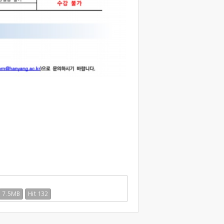
7.5MB
Hit 132