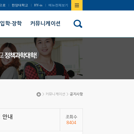
사이트맵
으로
한양대학교
HY-in
메뉴전체보기
열기/
입학·장학
커뮤니케이션
닫기
>
커뮤니케이션
>
공지사항
Home
영 안내
조회수
8404