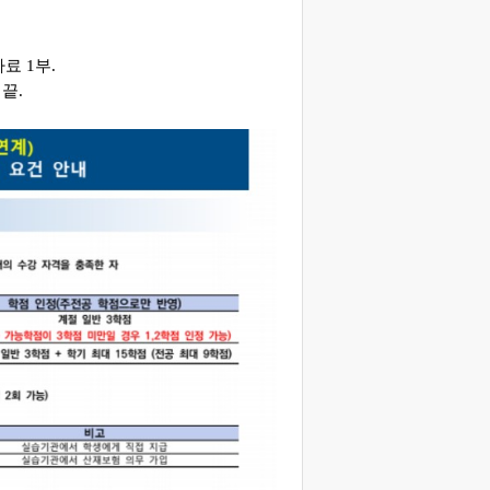
료 1부.
끝.