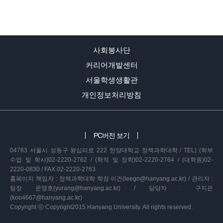
사회봉사단
커리어개발센터
서울학생생활관
개인정보처리방침
PC버전 보기
04763 서울시 성동구 왕십리로 222 한양대학교 정책과학대학 / TEL) (학부
수업 및 학사)02-2220-2762 / (학적 및 장학)02-2220-2764 / (대학원)02-
2220-0830 / FAX 02-2220-2763
홈페이지 책임자 : 정책과학대학 학장 이건(leegn@hanyang.ac.kr) / 관리자 :
팀장 문영호(yurang@hanyang.ac.kr) / 담당자 : 구지은
(koo4667@hanyang.ac.kr)
Copyright ⓒ Copyright2015 Hanyang University. All rights reserved.