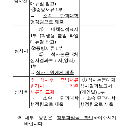
심사전
매뉴얼 참고)
③증빙서류 1부
→
소속 단과대학
행정팀으로 제출
①대체실적표지
1부
(학생용 붙임 파일
매뉴얼 참고)
②증빙서류 1부
심사시
③석사논문대체
심사결과보고서(양식)
1부
→
심사위원에게 제출
※심사후 증빙서류
①석사논문대체
변경시 기존
심사결과보고서
심사후
서류와
교체
(개인별) 1부
→
소속 단과대학
→
소속 단과대학
행정팀으로 제출
행정팀으로 제출
※세부 방법은
첨부파일
을 확인
하여주시기
바랍니다.