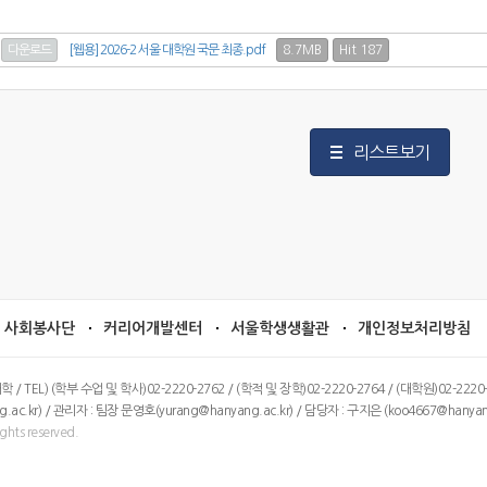
8.7MB
Hit 187
다운로드
[웹용] 2026-2 서울 대학원 국문 최종.pdf
리스트보기
사회봉사단
커리어개발센터
서울학생생활관
개인정보처리방침
) (학부 수업 및 학사)02-2220-2762 / (학적 및 장학)02-2220-2764 / (대학원)02-2220-08
r) / 관리자 : 팀장 문영호(yurang@hanyang.ac.kr) / 담당자 : 구지은 (koo4667@hanyang
ghts reserved.