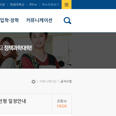
사이트맵
으로
한양대학교
HY-in
메뉴전체보기
열기/
입학·장학
커뮤니케이션
닫기
>
커뮤니케이션
>
공지사항
Home
별전형 일정안내
조회수
16036