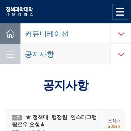
한양대학교
정책과학대학
사이트맵
열기
커뮤니케이션
Home
공지사항
공지사항
★정책대 행정팀 인스타그램
공지
조회수
팔로우 요청★
23916