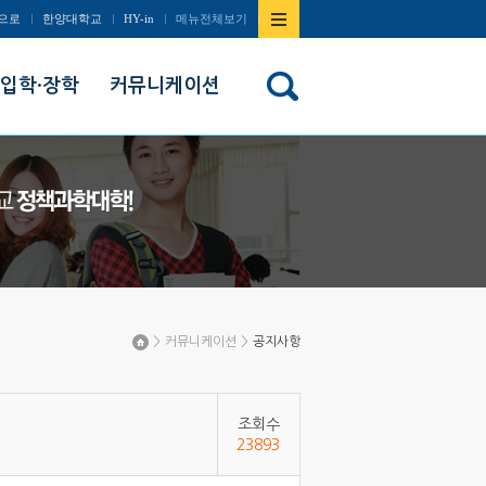
사이트맵
으로
한양대학교
HY-in
메뉴전체보기
열기/
입학·장학
커뮤니케이션
닫기
>
커뮤니케이션
>
공지사항
Home
조회수
23893