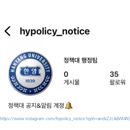
https://www.instagram.com/hypolicy_notice?igsh=andxZ2c4dWl4N