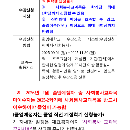
※ 휴학생 신청불가
※ 사회봉사교과목은 학기당 최대
수강신청
1학점까지 신청할 수 있음
대상
※
신청최대 학점을 초과할 수 있고,
졸업이수(인정) 학점으로 최대 4학점까지
반영됨
수강신청
한양대학교 수강신청 시스템(수강신청
방법
페이지-사회봉사)
2025.09.01.(월) ~ 2025.11.30.(일)
※
프로그램이 개설된 기관(단체)에서
교과목
안내한 일정에 맞게 30시간 이상 활동실시
활동기간
특히, 활동시간을 임의로 변경하지 않도록
일정확인 후 수강신청 진행
2026년 2월 졸업예정자 중 사회봉사교과목
※
미이수자는 2025-2학기에
사회봉사교과목을 반드시
이수하여야 졸업이 가능함
(졸업예정자는 졸업 직전 계절학기 신청불가)
2.
자세한 일정은 대표홈페이지
‘사회봉사 교과목
공지사항’
을 참고해
주시기 바랍니다.