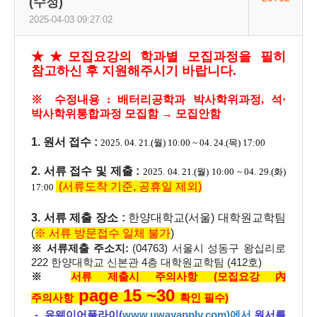
(수정)
2025-04-03 09:27:02
★★모집요강의 학과별 모집과정을 필히
참고하신 후 지원해주시기 바랍니다.
※ 수정내용 : 배터리공학과 박사학위과정, 석·
박사학위통합과정 모집함 → 모집안함
1. 원서 접수 :
2025. 04. 21.(월) 10:00 ~ 04. 24.(목) 17:00
2. 서류 접수 및 제출 :
2025. 04. 21.(월) 10:00 ~ 04. 29.(화)
(서류도착 기준, 공휴일 제외)
17:00
3. 서류 제출 장소 :
한양대학교(서울) 대학원교학팀
(
※ 서류 방문접수 일체 불가
)
※ 서류제출 주소지:
(04763) 서울시 성동구 왕십리로
222 한양대학교 신본관 4층 대학원교학팀 (412호)
※
서류 제출시 주의사항 (모집요강 內
page 15 ~30
주의사항
확인 필수)
- 유웨이어플라이(
www.uwayapply.com)에서
원서를