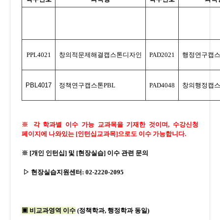
PPL4021
창의적문제해결캡스톤디자인
PAD2021
행정연구캡
PBL4017
정책연구캡스톤
PBL
PAD4048
창의행정캡
※ 각 학과별 이수 가능 교과목을 기재한 것이며, 수강신청
페이지에 나와있는 [인턴십교과목]으로도 이수 가능합니다.
※ [개인 인턴십] 및 [현장실습] 이수 관련 문의
▷
현장실습지원센터:
02-2220-2095
▣
비교과영역 이수
(
정책학과,
행정학과 동일
)