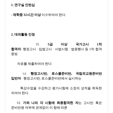
1.
연구실 인턴십
-
재학중
32
시간 이상
이수하여야 한다
.
2.
대외활동 인정
가
.
5
급 이상 국가고시
1
차
합격자
:
행정고시
·
입법고시
·
사법시험
·
법원행시 등
1
차 합격
증빙
자료를 제출하여야 한다
.
나
.
행정고시반
,
로스쿨준비반
,
국립외교원준비반
입반자
:
행정고시반
,
로스쿨준비반에서 실시하는
특강수업을 수강하고 평가시험에 소정의 성적을 취득한
자여야 한다
.
다
.
가와 나의 각 시험에 최종합격한 자
는 고시반 혹은
준비반원 여부에 관계없이 이 항에 따른