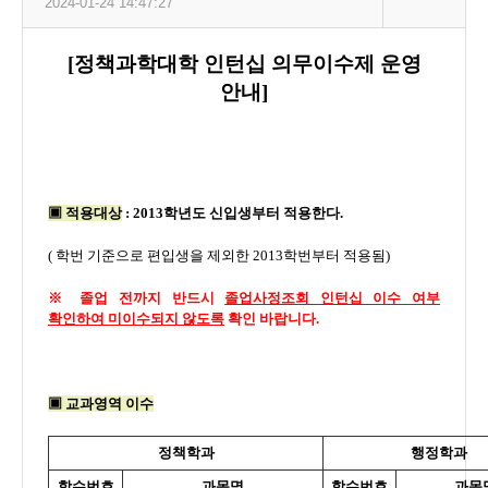
2024-01-24 14:47:27
[
정책과학대학 인턴십 의무이수제 운영
안내]
▣
적용대상
: 2013
학년도 신입생부터 적용한다
.
(
학번 기준으로 편입생을 제외한
2013
학번부터 적용됨
)
※ 졸업 전까지 반드시
졸업사정조회 인턴십 이수 여부
확인하여 미이수되지 않도록
확인 바랍니다.
▣
교과영역 이수
정책학과
행정학과
학수번호
과목명
학수번호
과목