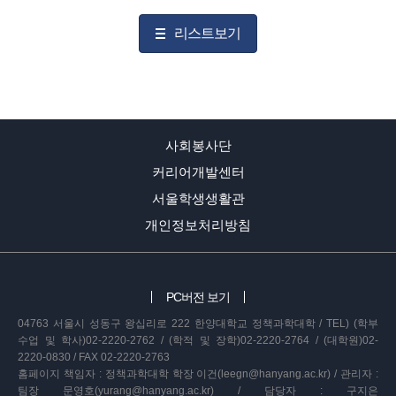
리스트보기
사회봉사단
커리어개발센터
서울학생생활관
개인정보처리방침
PC버전 보기
04763 서울시 성동구 왕십리로 222 한양대학교 정책과학대학 / TEL) (학부
수업 및 학사)02-2220-2762 / (학적 및 장학)02-2220-2764 / (대학원)02-
2220-0830 / FAX 02-2220-2763
홈페이지 책임자 : 정책과학대학 학장 이건(leegn@hanyang.ac.kr) / 관리자 :
팀장 문영호(yurang@hanyang.ac.kr) / 담당자 : 구지은