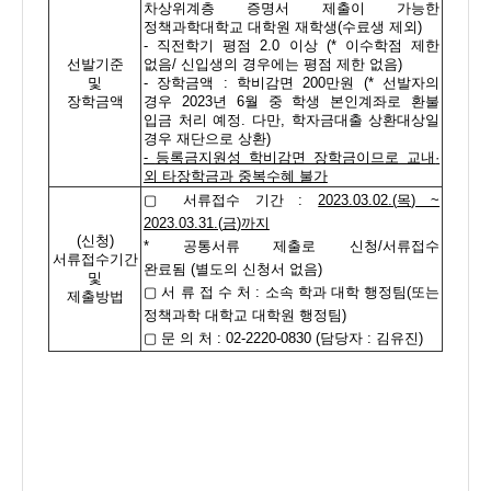
차상위계층 증명서 제출이 가능한
정책과학대학교 대학원 재학생
(
수료생 제외
)
-
직전학기 평점
2.0
이상
(*
이수학점 제한
선발기준
없음
/
신입생의 경우에는 평점 제한 없음
)
및
-
장학금액
:
학비감면
200
만원
(*
선발자의
장학금액
경우
2023
년
6
월 중 학생 본인계좌로 환불
입금 처리 예정
.
다만
,
학자금대출 상환대상일
경우 재단으로 상환
)
-
등록금지원성 학비감면 장학금이므로 교내
·
외 타장학금과 중복수혜 불가
▢
서류접수 기간
:
2023.03.02.(
목
) ~
2023.03.31.(
금
)
까지
(
신청
)
*
공통서류 제출로 신청
/
서류접수
서류접수기간
완료됨
(
별도의 신청서 없음
)
및
▢
서 류 접 수 처
:
소속 학과 대학 행정팀
(
또는
제출방법
정책과학 대학교 대학원 행정팀
)
▢
문 의 처
: 02-2220-0830 (
담당자
:
김유진
)