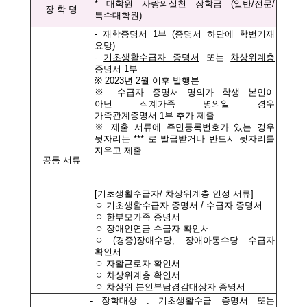
*
대학원 사랑의실천 장학금
(
일반
/
전문
/
장 학 명
특수대학원
)
-
재학증명서
1
부
(
증명서 하단에 학번기재
요망
)
-
기초생활수급자 증명서
또는
차상위계층
증명서
1
부
※
2023
년
2
월 이후 발행분
※
수급자 증명서 명의가 학생 본인이
아닌
직계가족
명의일 경우
가족관계증명서
1
부 추가 제출
※
제출 서류에 주민등록번호가 있는 경우
뒷자리는
***
로 발급받거나 반드시 뒷자리를
지우고 제출
공통 서류
[
기초생활수급자
/
차상위계층 인정 서류
]
ㅇ
기초생활수급자 증명서
/
수급자 증명서
ㅇ
한부모가족 증명서
ㅇ
장애인연금 수급자 확인서
ㅇ
(
경증
)
장애수당
,
장애아동수당 수급자
확인서
ㅇ
자활근로자 확인서
ㅇ
차상위계층 확인서
ㅇ
차상위 본인부담경감대상자 증명서
-
장학대상
:
기초생활수급 증명서 또는