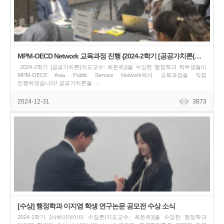
MPM-OECD Network 교육과정 진행 {2024-2학기 [공공가치론(지도교수:최돈위)]}
2024-2학기 [공공가치론(지도교수: 최돈위)]을 수강한 행정학과 학부생들이
MPM-OECE Asia Public Service Network에서 교육과정을 직접
진행하였습니다! 공공가치론을 ···
2024-12-31
3873
[수상] 행정학과 이지영 학생 연구논문 공모전 수상 소식
2024-1학기 [서베이데이터 수집론(지도교수: 최돈위)]을 수강한 행정학과