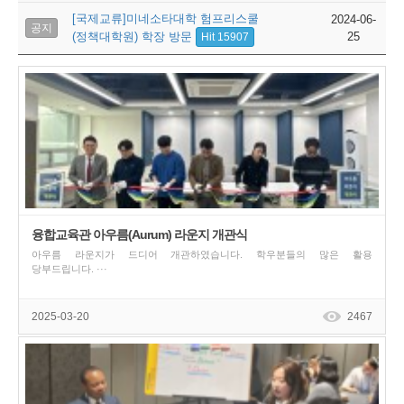
[국제교류]미네소타대학 험프리스쿨
2024-06-
공지
(정책대학원) 학장 방문
25
Hit 15907
융합교육관 아우름(Aurum) 라운지 개관식
아우름 라운지가 드디어 개관하였습니다. 학우분들의 많은 활용
당부드립니다. ···
2025-03-20
2467