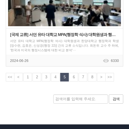
[국제 교류] 서던 유타 대학교 MPA(행정학 석사) 대학원생과 행정학과 학생들간의 교류 소식
서던 유타 대학교 MPA(행정학 석사) 대학원생과 한양대학교 행정학과 학생
[장수련, 김효은, 신성경(행정 22)] 간의 교류 소식입니다. 최돈위 교수 주 하에,
'한국과 미국의 행정시스템에 대한 비교 분석'···
2024-06-26
6330
<<
<
1
2
3
4
5
6
7
8
>
>>
검색