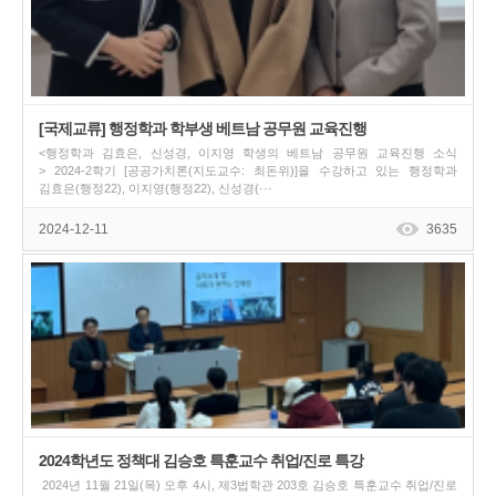
[국제교류] 행정학과 학부생 베트남 공무원 교육진행
<행정학과 김효은, 신성경, 이지영 학생의 베트남 공무원 교육진행 소식
> 2024-2학기 [공공가치론(지도교수: 최돈위)]을 수강하고 있는 행정학과
김효은(행정22), 이지영(행정22), 신성경(···
2024-12-11
3635
2024학년도 정책대 김승호 특훈교수 취업/진로 특강
2024년 11월 21일(목) 오후 4시, 제3법학관 203호 김승호 특훈교수 취업/진로