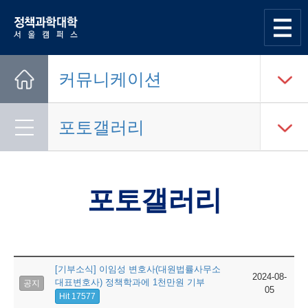
한양대학교
정책과학대학
사이트맵
열기
커뮤니케이션
Home
포토갤러리
포토갤러리
[기부소식] 이임성 변호사(대원법률사무소
2024-08-
대표변호사) 정책학과에 1천만원 기부
공지
05
Hit 17577